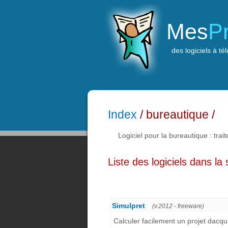
Mes
P
des logiciels à té
Index
/ bureautique /
Logiciel pour la bureautique : trai
Liste des logiciels dans la
Simulpret
(v.2012 - freeware)
Calculer facilement un projet dacqui