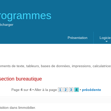
rogrammes
lécharger
Présentation
Logicie
...
tements de texte, tableurs, bases de données, impressions, calculatrices,
 section bureautique
Page
4
sur
4
• Aller à la page
1
2
3
4
•
précédente
sition dans limmobilier.