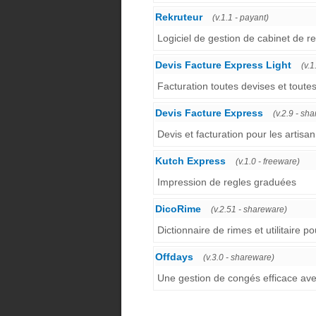
Rekruteur
(v.1.1 - payant)
Logiciel de gestion de cabinet de r
Devis Facture Express Light
(v.
Facturation toutes devises et toutes
Devis Facture Express
(v.2.9 - sh
Devis et facturation pour les artisa
Kutch Express
(v.1.0 - freeware)
Impression de regles graduées
DicoRime
(v.2.51 - shareware)
Dictionnaire de rimes et utilitaire po
Offdays
(v.3.0 - shareware)
Une gestion de congés efficace avec