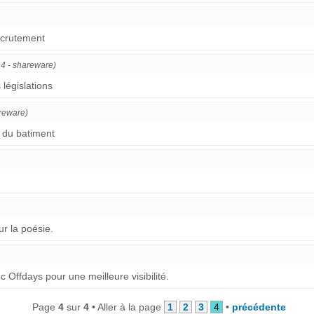
ecrutement
1.4 - shareware)
 législations
areware)
n du batiment
ur la poésie.
 Offdays pour une meilleure visibilité.
Page
4
sur
4
• Aller à la page
1
2
3
4
•
précédente