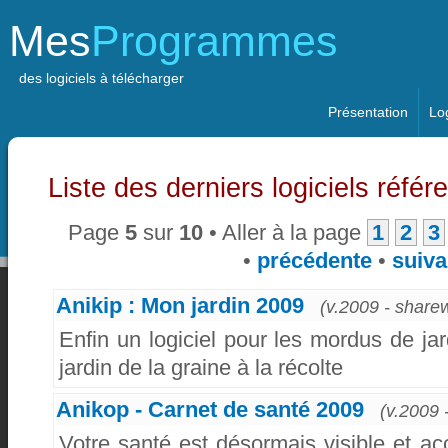
Mes
Programmes
des logiciels à télécharger
Présentation
Log
Liste des derniers logiciels référ
Page
5
sur
10
• Aller à la page
1
2
3
•
précédente
•
suiva
Anikip : Mon jardin 2009
(v.2009 - share
Enfin un logiciel pour les mordus de ja
jardin de la graine à la récolte
Anikop - Carnet de santé 2009
(v.2009 
Votre santé est désormais visible et ac