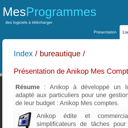
Mes
Programmes
des logiciels à télécharger
Présentation
Log
Index
/ bureautique /
Présentation de Anikop Mes Comp
Résume
: Anikop à développé un log
adapté aux particuliers pour une gestion 
de leur budget : Anikop Mes comptes.
Anikop édite et commercia
simplificateurs de tâches pour