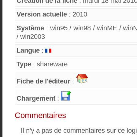
Création de la fiche
: mardi 18 mai 201
Version actuelle
: 2010
Système
: win95 / win98 / winME / win
/ win2003
Langue
:
Type
: shareware
Fiche de l'éditeur
:
Chargement
:
Commentaires
Il n'y a pas de commentaires sur ce logi