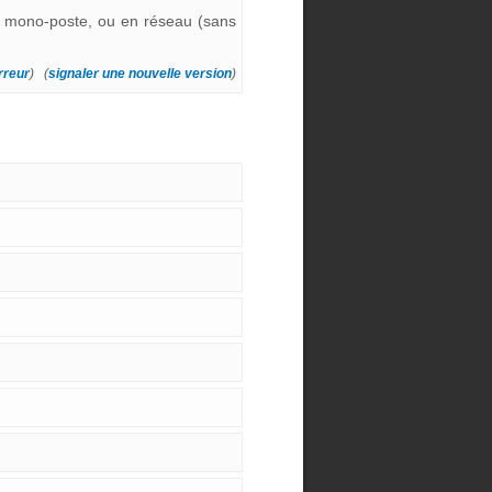
en mono-poste, ou en réseau (sans
rreur
) (
signaler une nouvelle version
)