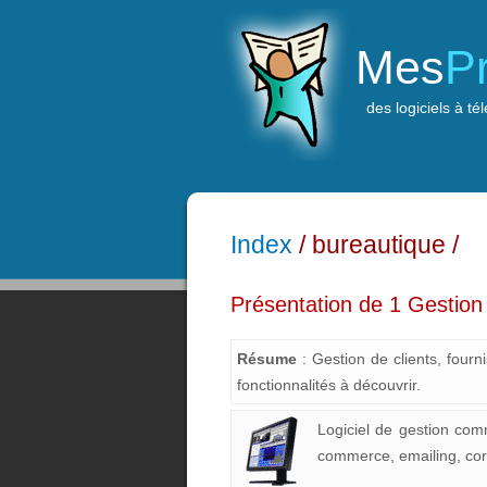
Mes
P
des logiciels à té
Index
/ bureautique /
Présentation de 1 Gestion
Résume
: Gestion de clients, fourn
fonctionnalités à découvrir.
Logiciel de gestion comme
commerce, emailing, corr